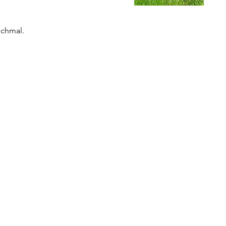
ochmal.
Öffnungzeiten siehe oben
Magst a Platzerl, rufst besser an
Opening times see above