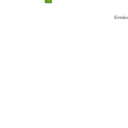
Entdec
Kleinhattenberg 3, A-9854 Malta
Kärnten - Austria
+43 (0)680 55 55 384
info@dagraf.at