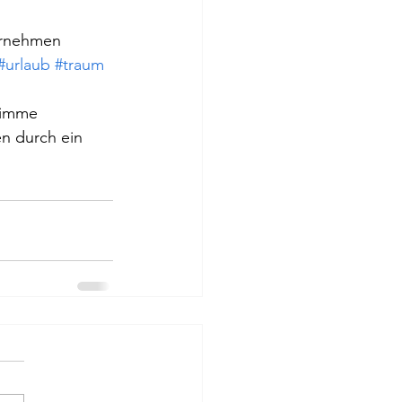
 
ernehmen 
#urlaub
#traum
timme 
en durch ein 