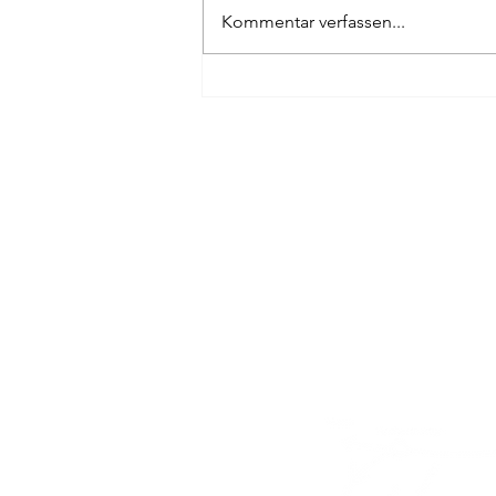
Kommentar verfassen...
Kleinhattenberg 3, A-9854 Malta
Kärnten - Austria
+43 (0)680 55 55 384
info@dagraf.at